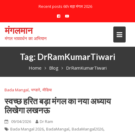
S
Recent posts
6th बड़ा मंगल 2026
k
i
p
मंगलमान
t
मंगल भाववर्धन का अभियान
o
c
o
Tag:
DrRamKumarTiwari
n
Home
Blog
DrRamKumarTiwari
t
e
n
,
,
Bada Mangal
भण्डारे
मीडिया
t
स्वच्छ हरित बड़ा मंगल का नया अध्याय
लिखेगा लखनऊ
09/04/2026
Dr Ram
,
,
,
Bada Mangal 2026
BadaMangal
BadaMangal2026