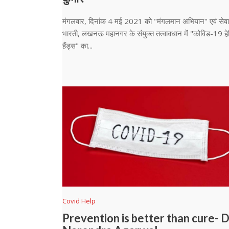
मंगलवार, दिनांक 4 मई 2021 को "मंगलमान अभियान" एवं सेवा
भारती, लखनऊ महानगर के संयुक्त तत्वावधान में "कोविड-19 हेल्
हैंड्स" का...
Covid Help
Prevention is better than cure- D