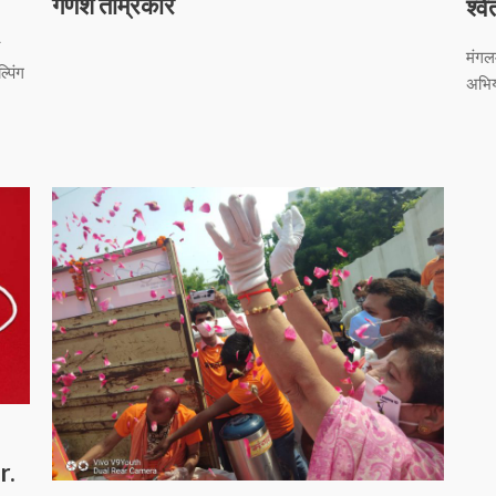
गणेश ताम्रकार
श्व
मंगल
पिंग
अभिय
r.