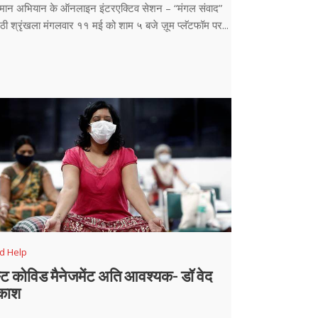
मान अभियान के ऑनलाइन इंटरएक्टिव सेशन – “मंगल संवाद”
ठी श्रृंखला मंगलवार ११ मई को शाम ५ बजे ज़ूम प्लॅटफॉम पर...
d Help
्ट कोविड मैनेजमेंट अति आवश्यक- डॉ वेद
रकाश