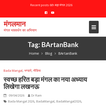
S
Recent posts
6th बड़ा मंगल 2026
k
i
p
मंगलमान
t
मंगल भाववर्धन का अभियान
o
c
o
Tag:
BArtanBank
n
Home
Blog
BArtanBank
t
e
n
,
,
Bada Mangal
भण्डारे
मीडिया
t
स्वच्छ हरित बड़ा मंगल का नया अध्याय
लिखेगा लखनऊ
09/04/2026
Dr Ram
,
,
,
Bada Mangal 2026
BadaMangal
BadaMangal2026