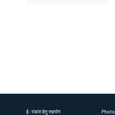
ई- भंडारा हेतु सहयोग
Photo