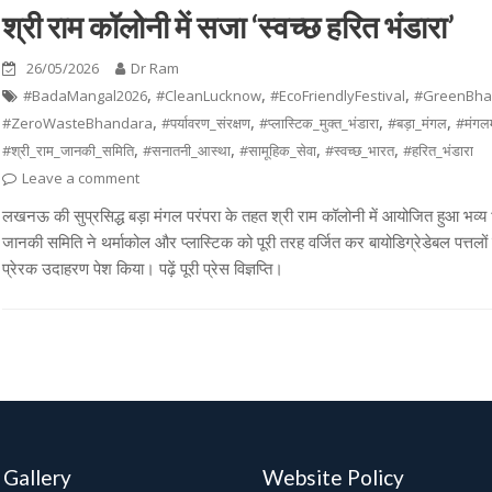
श्री राम कॉलोनी में सजा ‘स्वच्छ हरित भंडारा’
26/05/2026
Dr Ram
,
,
,
#BadaMangal2026
#CleanLucknow
#EcoFriendlyFestival
#GreenBha
,
,
,
,
#ZeroWasteBhandara
#पर्यावरण_संरक्षण
#प्लास्टिक_मुक्त_भंडारा
#बड़ा_मंगल
#मंगल
,
,
,
,
#श्री_राम_जानकी_समिति
#सनातनी_आस्था
#सामूहिक_सेवा
#स्वच्छ_भारत
#हरित_भंडारा
Leave a comment
लखनऊ की सुप्रसिद्ध बड़ा मंगल परंपरा के तहत श्री राम कॉलोनी में आयोजित हुआ भव्य
जानकी समिति ने थर्माकोल और प्लास्टिक को पूरी तरह वर्जित कर बायोडिग्रेडेबल पत्त
प्रेरक उदाहरण पेश किया। पढ़ें पूरी प्रेस विज्ञप्ति।
 Gallery
Website Policy