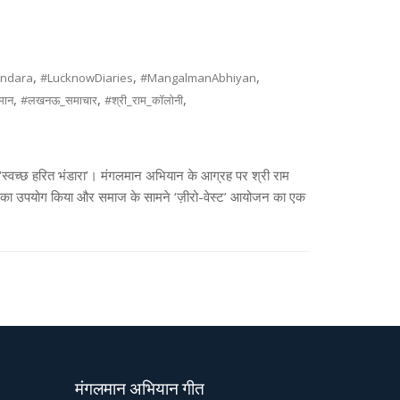
,
,
,
ndara
#LucknowDiaries
#MangalmanAbhiyan
,
,
,
मान
#लखनऊ_समाचार
#श्री_राम_कॉलोनी
 ‘स्वच्छ हरित भंडारा’। मंगलमान अभियान के आग्रह पर श्री राम
लों का उपयोग किया और समाज के सामने ‘ज़ीरो-वेस्ट’ आयोजन का एक
मंगलमान अभियान गीत