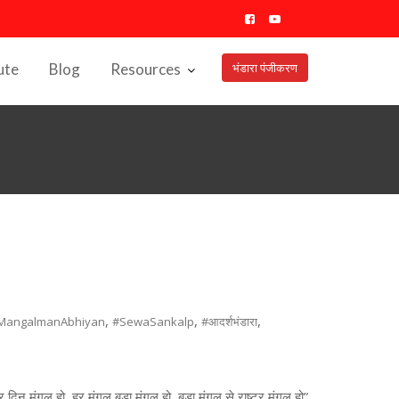
ute
Blog
Resources
भंडारा पंजीकरण
,
,
,
MangalmanAbhiyan
#SewaSankalp
#आदर्शभंडारा
 दिन मंगल हो, हर मंगल बड़ा मंगल हो, बड़ा मंगल से राष्ट्र मंगल हो”