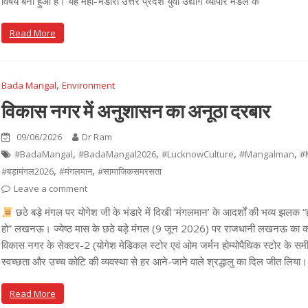
विषय बना हुआ है। यह महा-भंडारा उत्तर प्रदेश युवा उद्योग व्यापार मंडल के
Read More
,
Bada Mangal
Environment
विकास नगर में अनुशासन का अनूठा दरबार
09/06/2026
Dr Ram
,
,
,
,
#BadaMangal
#BadaMangal2026
#LucknowCulture
#Mangalman
#
,
,
#बड़ामंगल2026
#मंगलमान
#सामाजिकसमरसता
Leave a comment
छठे बड़े मंगल पर योगेश जी के भंडारे में दिखी ‘मंगलमान’ के आदर्शों की भव्य झलक “
हो” लखनऊ। ज्येष्ठ मास के छठे बड़े मंगल (9 जून 2026) पर राजधानी लखनऊ का कोन
विकास नगर के सेक्टर-2 (योगेश मेडिकल स्टोर एवं ओम जर्मन होम्योपैथिक स्टोर के समीप)
स्वच्छता और उच्च कोटि की व्यवस्था से हर आने-जाने वाले श्रद्धालु का दिल जीत लिया
Read More