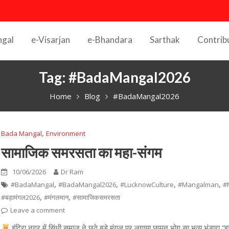
ngal
e-Visarjan
e-Bhandara
Sarthak
Contrib
Tag:
#BadaMangal2026
Home
Blog
#BadaMangal2026
,
Bada Mangal
Environment
सामाजिक समरसता का महा-संगम
10/06/2026
Dr Ram
,
,
,
,
#BadaMangal
#BadaMangal2026
#LucknowCulture
#Mangalman
#
,
,
#बड़ामंगल2026
#मंगलमान
#सामाजिकसमरसता
Leave a comment
इंदिरा नगर में सिंधी समाज ने छठे बड़े मंगल पर लगाया छप्पन भोग सा भव्य भंडारा “हर