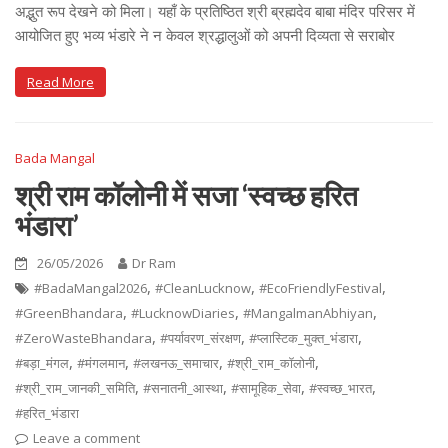
अद्भुत रूप देखने को मिला। यहाँ के प्रतिष्ठित श्री ब्रह्मदेव बाबा मंदिर परिसर में
आयोजित हुए भव्य भंडारे ने न केवल श्रद्धालुओं को अपनी दिव्यता से सराबोर
Read More
Bada Mangal
श्री राम कॉलोनी में सजा ‘स्वच्छ हरित
भंडारा’
26/05/2026
Dr Ram
,
,
,
#BadaMangal2026
#CleanLucknow
#EcoFriendlyFestival
,
,
,
#GreenBhandara
#LucknowDiaries
#MangalmanAbhiyan
,
,
,
#ZeroWasteBhandara
#पर्यावरण_संरक्षण
#प्लास्टिक_मुक्त_भंडारा
,
,
,
,
#बड़ा_मंगल
#मंगलमान
#लखनऊ_समाचार
#श्री_राम_कॉलोनी
,
,
,
,
#श्री_राम_जानकी_समिति
#सनातनी_आस्था
#सामूहिक_सेवा
#स्वच्छ_भारत
#हरित_भंडारा
Leave a comment