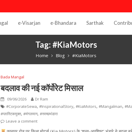
ngal
e-Visarjan
e-Bhandara
Sarthak
Contrib
Tag:
#KiaMotors
Home
Blog
#KiaMotors
Bada Mangal
बदलाव की नई कॉर्पोरेट मिसाल
09/06/2026
Dr Ram
,
,
,
,
#CorporateSewa
#InspirationalStory
#KiaMotors
#Mangalman
#Ma
,
,
#प्लास्टिकमुक्त
#मंगलमान
#स्वच्छभंडारा
Leave a comment
कानपुर रोड पर किआ मोटर्स (Kia Motors) के ‘शून्य-अपशिष्ट’ भंडारे ने बदला बड़े