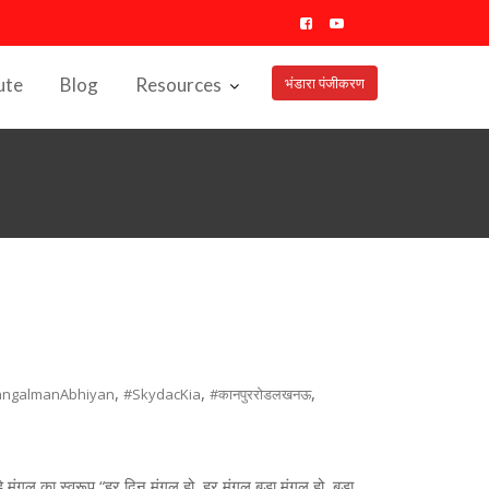
ute
Blog
Resources
भंडारा पंजीकरण
,
,
,
ngalmanAbhiyan
#SkydacKia
#कानपुररोडलखनऊ
 मंगल का स्वरूप “हर दिन मंगल हो, हर मंगल बड़ा मंगल हो, बड़ा