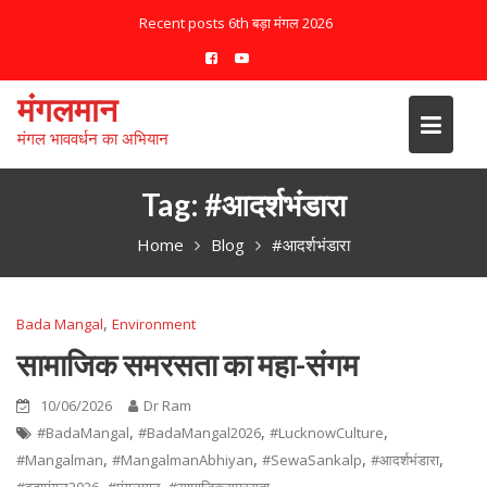
S
Recent posts
कॉर्पोरेट जगत ने पेश की मिसाल
k
i
p
मंगलमान
t
मंगल भाववर्धन का अभियान
o
c
o
Tag:
#आदर्शभंडारा
n
Home
Blog
#आदर्शभंडारा
t
e
n
,
Bada Mangal
Environment
t
सामाजिक समरसता का महा-संगम
10/06/2026
Dr Ram
,
,
,
#BadaMangal
#BadaMangal2026
#LucknowCulture
,
,
,
,
#Mangalman
#MangalmanAbhiyan
#SewaSankalp
#आदर्शभंडारा
,
,