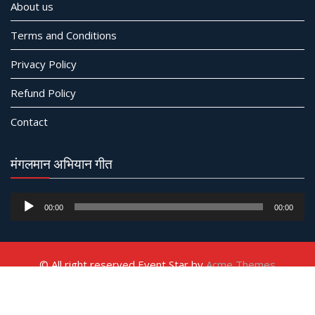
About us
Terms and Conditions
Privacy Policy
Refund Policy
Contact
मंगलमान अभियान गीत
Audio
00:00
00:00
Player
© All right reserved
Event Star by
Acme Themes