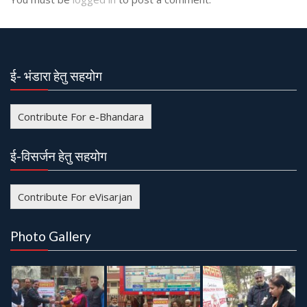
v
i
g
a
ई- भंडारा हेतु सहयोग
t
i
Contribute For e-Bhandara
o
n
ई-विसर्जन हेतु सहयोग
Contribute For eVisarjan
Photo Gallery