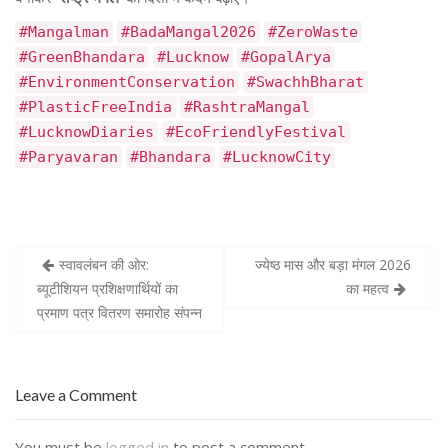
#Mangalman
#BadaMangal2026
#ZeroWaste
#GreenBhandara
#Lucknow
#GopalArya
#EnvironmentConservation
#SwachhBharat
#PlasticFreeIndia
#RashtraMangal
#LucknowDiaries
#EcoFriendlyFestival
#Paryavaran
#Bhandara
#LucknowCity
स्वावलंबन की ओर:
ज्येष्ठ मास और बड़ा मंगल 2026
P
ब्यूटीशियन प्रशिक्षणार्थियों का
का महत्व
o
प्रमाण पत्र वितरण समारोह संपन्न
s
t
n
Leave a Comment
a
You must be
logged in
to post a comment.