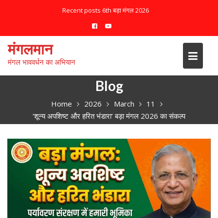
S
Recent posts
6th बड़ा मंगल 2026
k
i
p
मंगलमान
t
मंगल भाववर्धन का अभियान
o
c
Blog
o
n
Home
2026
March
11
t
‘शून्य अपशिष्ट और हरित भंडारा’ बड़ा मंगल 2026 का संकल्प
e
n
t