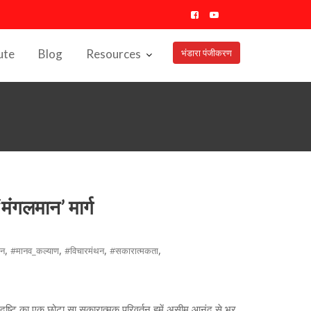
ute
Blog
Resources
भंडारा पंजीकरण
 ‘मंगलमान’ मार्ग
,
,
,
,
ान
#मानव_कल्याण
#विचारमंथन
#सकारात्मकता
 दृष्टि का एक छोटा सा सकारात्मक परिवर्तन हमें असीम आनंद से भर