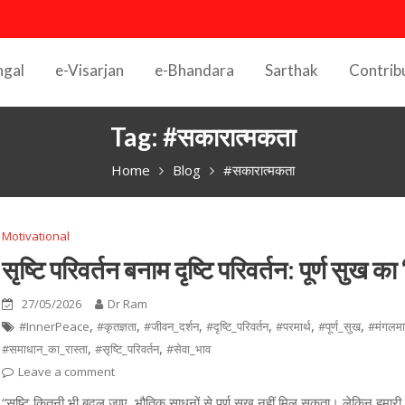
ngal
e-Visarjan
e-Bhandara
Sarthak
Contrib
Tag:
#सकारात्मकता
Home
Blog
#सकारात्मकता
Motivational
सृष्टि परिवर्तन बनाम दृष्टि परिवर्तन: पूर्ण सुख का
27/05/2026
Dr Ram
,
,
,
,
,
,
#InnerPeace
#कृतज्ञता
#जीवन_दर्शन
#दृष्टि_परिवर्तन
#परमार्थ
#पूर्ण_सुख
#मंगलम
,
,
#समाधान_का_रास्ता
#सृष्टि_परिवर्तन
#सेवा_भाव
Leave a comment
“सृष्टि कितनी भी बदल जाए, भौतिक साधनों से पूर्ण सुख नहीं मिल सकता। लेकिन हमारी