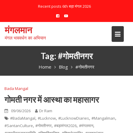
S
Recent posts
6th बड़ा मंगल 2026
k
i
p
मंगलमान
t
मंगल भाववर्धन का अभियान
o
c
o
Tag:
#गोमतीनगर
n
Home
Blog
#गोमतीनगर
t
e
n
Bada Mangal
t
गोमती नगर में आस्था का महासागर
09/06/2026
Dr Ram
,
,
,
,
#BadaMangal
#Lucknow
#LucknowDiaries
#Mangalman
,
,
,
,
#SantanCulture
#गोमतीनगर
#बड़ामंगल2026
#मंगलमान
,
,
,