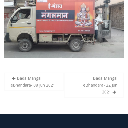
Bada Mangal
Bada Mangal
P
eBhandara- 08 Jun 2021
eBhandara- 22 Jun
o
2021
s
t
n
a