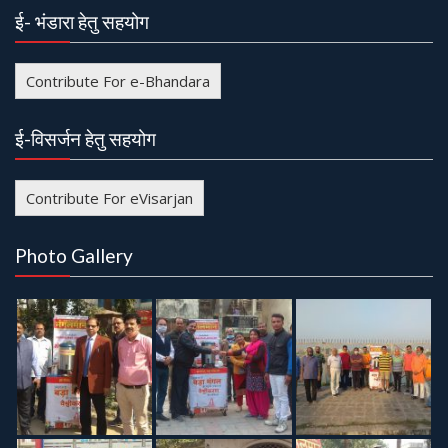
v
ई- भंडारा हेतु सहयोग
i
g
Contribute For e-Bhandara
a
t
ई-विसर्जन हेतु सहयोग
i
o
Contribute For eVisarjan
n
Photo Gallery