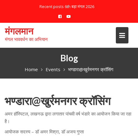
S
Recent posts
6th बड़ा मंगल 2026
k
i
p
मंगलमान
t
मंगल भाववर्धन का अभियान
o
c
o
Blog
n
Home
Events
भण्डारा@खुर्रमनगर क्रॉसिंग
t
e
n
t
भण्डारा@खुर्रमनगर क्रॉसिंग
अमर हॉस्पिटल, लखनऊ द्वारा लगातार पांचवी वर्ष भंडारे का आयोजन किया जा रहा
है।
आयोजक सदस्य – डॉ अमर मिश्रा, डॉ अजय गुप्ता