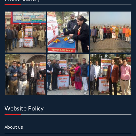
n
Website Policy
About us