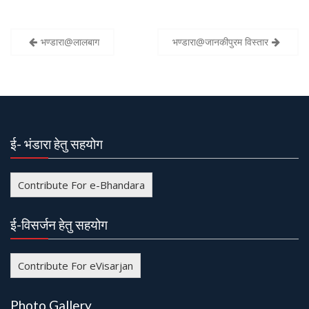
भण्डारा@लालबाग
भण्डारा@जानकीपुरम विस्तार
P
o
s
t
n
ई- भंडारा हेतु सहयोग
a
v
Contribute For e-Bhandara
i
g
ई-विसर्जन हेतु सहयोग
a
t
Contribute For eVisarjan
i
o
Photo Gallery