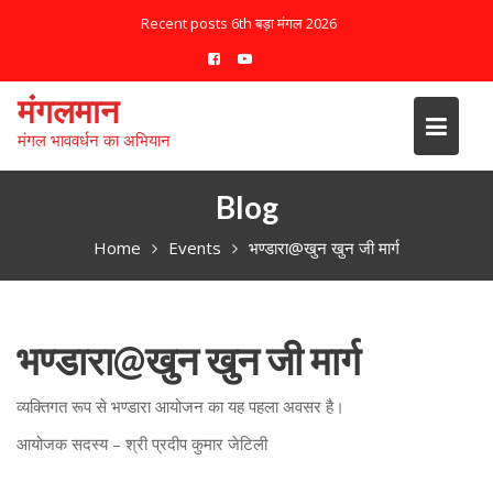
S
Recent posts
6th बड़ा मंगल 2026
k
i
p
मंगलमान
t
मंगल भाववर्धन का अभियान
o
c
o
Blog
n
Home
Events
भण्डारा@खुन खुन जी मार्ग
t
e
n
t
भण्डारा@खुन खुन जी मार्ग
व्यक्तिगत रूप से भण्डारा आयोजन का यह पहला अवसर है।
आयोजक सदस्य – श्री प्रदीप कुमार जेटिली