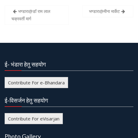
भण्डारा@डॉ राम लाल
भण्डारा@मीना मार्केट
P
चक्रवर्ती मार्ग
o
s
t
n
a
ई- भंडारा हेतु सहयोग
v
i
Contribute For e-Bhandara
g
a
ई-विसर्जन हेतु सहयोग
t
i
Contribute For eVisarjan
o
n
Photo Gallery