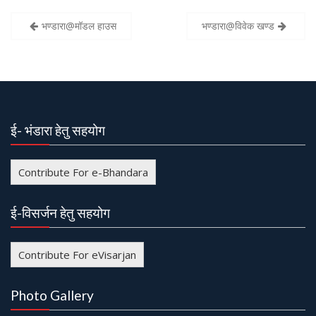
भण्डारा@मॉडल हाउस
भण्डारा@विवेक खण्ड
P
o
s
t
n
ई- भंडारा हेतु सहयोग
a
v
Contribute For e-Bhandara
i
g
ई-विसर्जन हेतु सहयोग
a
t
Contribute For eVisarjan
i
o
Photo Gallery
n