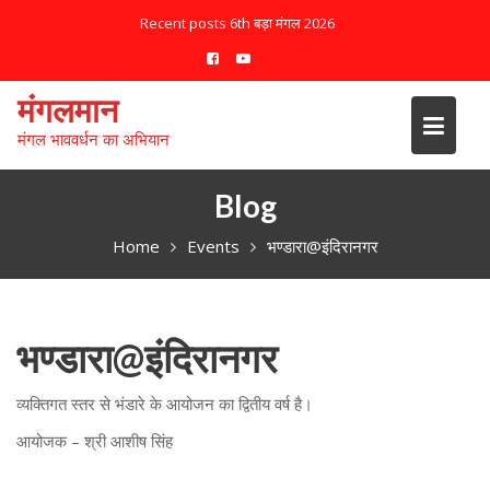
S
Recent posts
6th बड़ा मंगल 2026
k
i
p
मंगलमान
t
मंगल भाववर्धन का अभियान
o
c
o
Blog
n
Home
Events
भण्डारा@इंदिरानगर
t
e
n
t
भण्डारा@इंदिरानगर
व्यक्तिगत स्तर से भंडारे के आयोजन का द्वितीय वर्ष है।
आयोजक – श्री आशीष सिंह