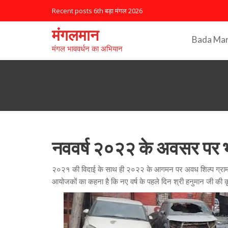
S
Recent posts
6th बड़ा मंगल 2026
k
i
मंगलमान
Bada Ma
p
मंगल भाववर्धन का अभियान
t
o
c
o
n
t
e
n
नववर्ष २०२२ के अवसर पर भ
t
२०२१ की विदाई के साथ ही २०२२ के आगमन पर अवध शिल्प ग्राम, श
आयोजकों का कहना है कि नए वर्ष के पहले दिन श्री हनुमान जी की क