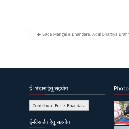
Bada Mangal e-Bhandara, Akhil Bhartiya Bra
P
o
s
t
n
a
ई- भंडारा हेतु सहयोग
Photo
v
i
Contribute For e-Bhandara
g
a
ई-विसर्जन हेतु सहयोग
t