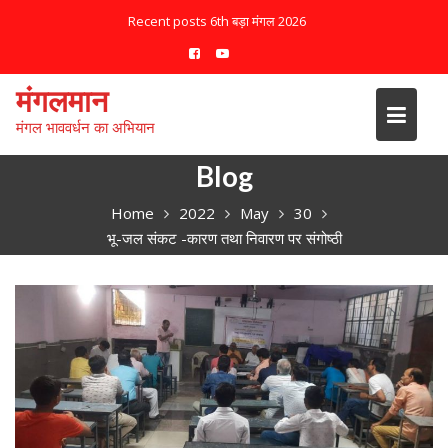
S
Recent posts
6th बड़ा मंगल 2026
k
i
p
मंगलमान
t
मंगल भाववर्धन का अभियान
o
c
Blog
o
n
Home
2022
May
30
t
भू-जल संकट -कारण तथा निवारण पर संगोष्ठी
e
n
t