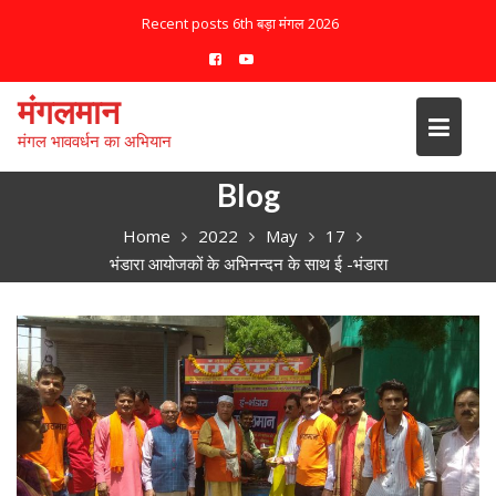
S
Recent posts
6th बड़ा मंगल 2026
k
i
p
मंगलमान
t
मंगल भाववर्धन का अभियान
o
c
Blog
o
n
Home
2022
May
17
t
भंडारा आयोजकों के अभिनन्दन के साथ ई -भंडारा
e
n
t