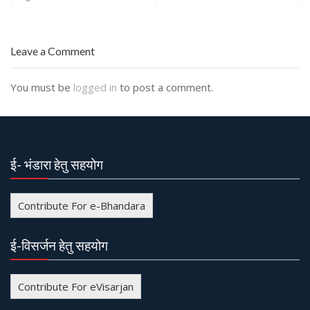
o
s
t
Leave a Comment
n
a
You must be
logged in
to post a comment.
v
i
g
ई- भंडारा हेतु सहयोग
a
t
Contribute For e-Bhandara
i
o
ई-विसर्जन हेतु सहयोग
n
Contribute For eVisarjan